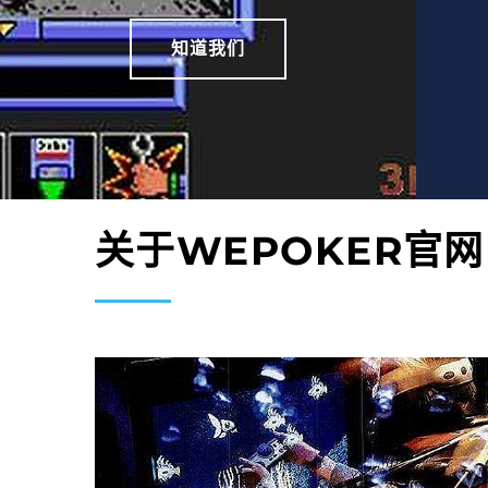
知道我们
关于WEPOKER官网