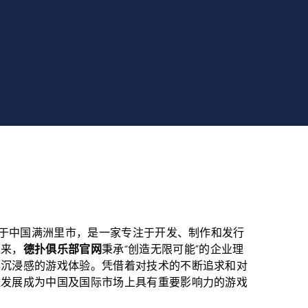
部位于中国满洲里市，是一家专注于开发、制作和发行
以来，
德扑俱乐部官网
秉承“创造无限可能”的企业理
具沉浸感的游戏体验。凭借着对技术的不断追求和对
经发展成为中国及国际市场上具有重要影响力的游戏