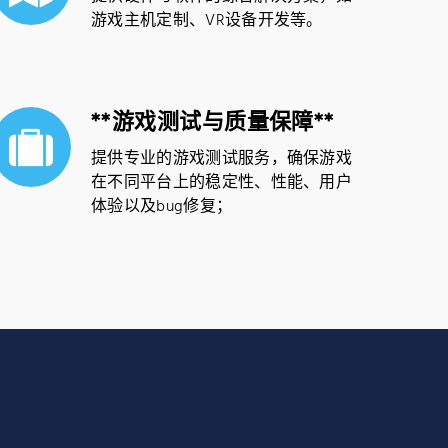
游戏主机定制、VR设备开发等。
**游戏测试与质量保障**
提供专业的游戏测试服务，确保游戏
在不同平台上的稳定性、性能、用户
体验以及bug修复；