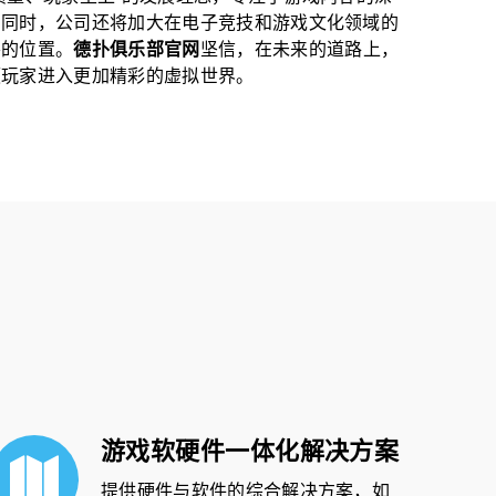
。同时，公司还将加大在电子竞技和游戏文化领域的
要的位置。
德扑俱乐部官网
坚信，在未来的道路上，
领玩家进入更加精彩的虚拟世界。
游戏软硬件一体化解决方案
提供硬件与软件的综合解决方案，如