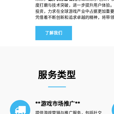
度打磨与技术突破，进一步提升用户体验
投资，力求在全球游戏产业中占据更加重
凭借着不断创新和追求卓越的精神，将带
了解我们
服务类型
**游戏市场推广**
建
提供游戏营销与推广服务，包括社交