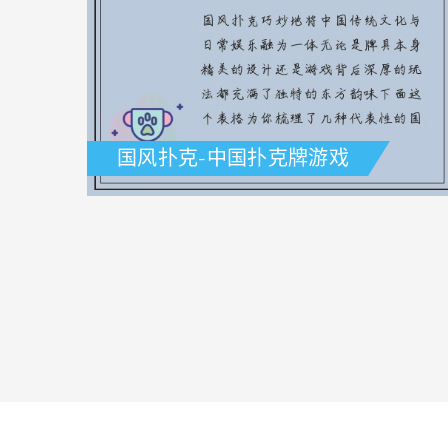
国风扑克-中国扑克牌游戏