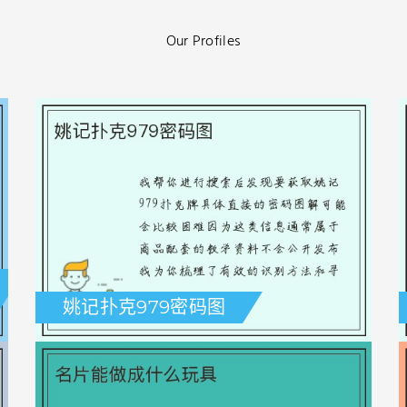
Our Profiles
姚记扑克979密码图