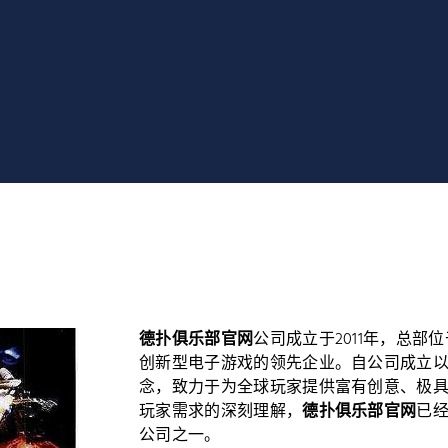
德扑俱乐部官网
公司成立于2011年，总
创新型电子游戏的领先企业。自公司成立
念，致力于为全球玩家提供富有创意、极
玩家需求的深刻理解，
德扑俱乐部官网
已
公司之一。