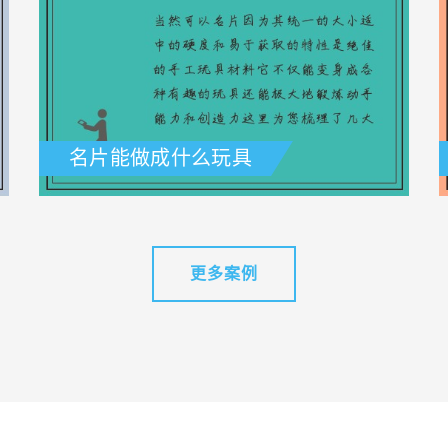
名片能做成什么玩具
更多案例