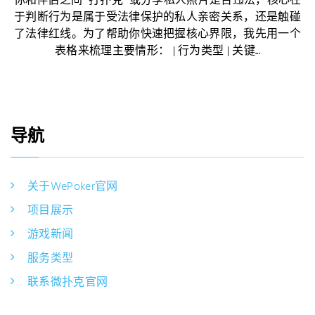
你和伴侣之间 "打扑克" 或分享私人照片是否违法，核心在
于判断行为是属于受法律保护的私人亲密关系，还是触碰
了法律红线。为了帮助你快速把握核心界限，我先用一个
表格来梳理主要情形： | 行为类型 | 关键...
导航
关于WePoker官网
项目展示
游戏新闻
服务类型
联系微扑克官网