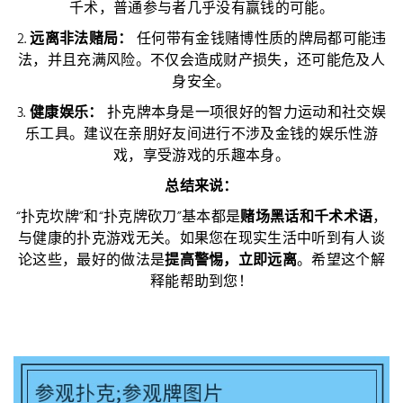
千术，普通参与者几乎没有赢钱的可能。
2.
远离非法赌局：
任何带有金钱赌博性质的牌局都可能违
法，并且充满风险。不仅会造成财产损失，还可能危及人
身安全。
3.
健康娱乐：
扑克牌本身是一项很好的智力运动和社交娱
乐工具。建议在亲朋好友间进行不涉及金钱的娱乐性游
戏，享受游戏的乐趣本身。
总结来说：
“扑克坎牌”和“扑克牌砍刀”基本都是
赌场黑话和千术术语
，
与健康的扑克游戏无关。如果您在现实生活中听到有人谈
论这些，最好的做法是
提高警惕，立即远离
。希望这个解
释能帮助到您！